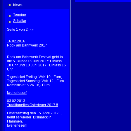
News
Termine
Schalke
Seite 1 von 2
›
»
16.02.2016
Rock am Bahnwerk 2017
Rock am Bahnwerk Festival geht in
die 5. Runde 09Juni 2017: Einlass
18 Uhr und 10 Juni 2017 : Einlass 15
Uhr
Tagesticket Freitag: VVK 10,- Euro,
Tagesticket Samstag: VVK 12,- Euro
Kombiticket: VVK 18,- Euro
[
weiterlesen
]
03.02.2013
Traditionelles Osterfeuer 2017 !!
Ostersamstag den 15. April 2017 ,
heißt es wieder Bismarck in
Flammen.
[
weiterlesen
]