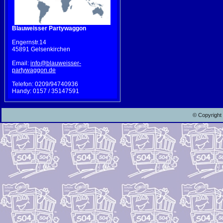
Blauweisser Partywaggon
Engernstr.14
45891 Gelsenkirchen
Email:
info@blauweisser-
partywaggon.de
Telefon: 0209/94740936
Handy: 0157 / 35147591
© Copyright