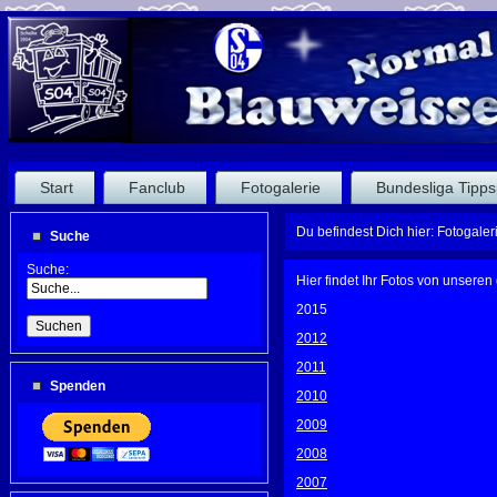
Start
Fanclub
Fotogalerie
Bundesliga Tipps
Du befindest Dich hier:
Fotogaler
Suche
Suche:
Hier findet Ihr Fotos von unsere
2015
2012
2011
Spenden
2010
2009
2008
2007