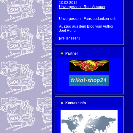
10.02.2012
Unvergessen - Rudi Assauer
Unvergessen - Fans bedanken sich
Auszug aus dem
Blog
vom Author
Joel Hong
[
weiterlesen
]
Partner
Kontakt Info