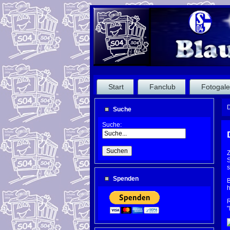
Start
Fanclub
Fotogale
D
Suche
Suche:
Z
S
s
Spenden
B
h
R
"