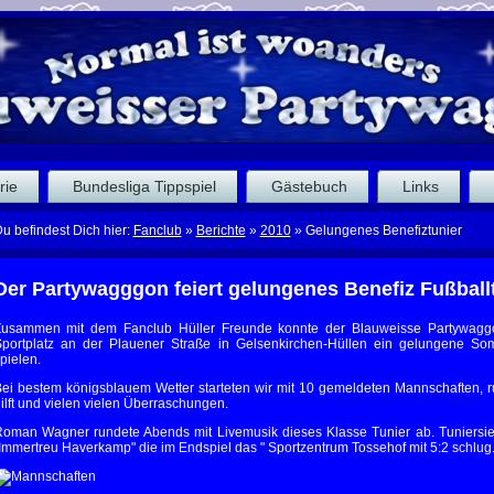
rie
Bundesliga Tippspiel
Gästebuch
Links
u befindest Dich hier:
Fanclub
»
Berichte
»
2010
»
Gelungenes Benefiztunier
Der Partywagggon feiert gelungenes Benefiz Fußball
usammen mit dem Fanclub Hüller Freunde konnte der Blauweisse Partywag
portplatz an der Plauener Straße in Gelsenkirchen-Hüllen ein gelungene Somm
pielen.
ei bestem königsblauem Wetter starteten wir mit 10 gemeldeten Mannschaften, 
ilft und vielen vielen Überraschungen.
oman Wagner rundete Abends mit Livemusik dieses Klasse Tunier ab. Tuniersie
Immertreu Haverkamp" die im Endspiel das " Sportzentrum Tossehof mit 5:2 schlug