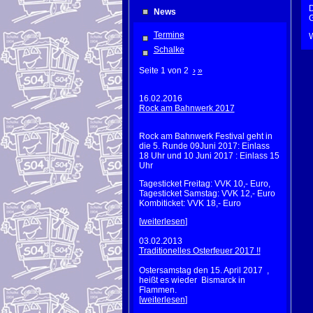
D
News
G
Termine
W
Schalke
Seite 1 von 2
›
»
16.02.2016
Rock am Bahnwerk 2017
Rock am Bahnwerk Festival geht in
die 5. Runde 09Juni 2017: Einlass
18 Uhr und 10 Juni 2017 : Einlass 15
Uhr
Tagesticket Freitag: VVK 10,- Euro,
Tagesticket Samstag: VVK 12,- Euro
Kombiticket: VVK 18,- Euro
[
weiterlesen
]
03.02.2013
Traditionelles Osterfeuer 2017 !!
Ostersamstag den 15. April 2017 ,
heißt es wieder Bismarck in
Flammen.
[
weiterlesen
]