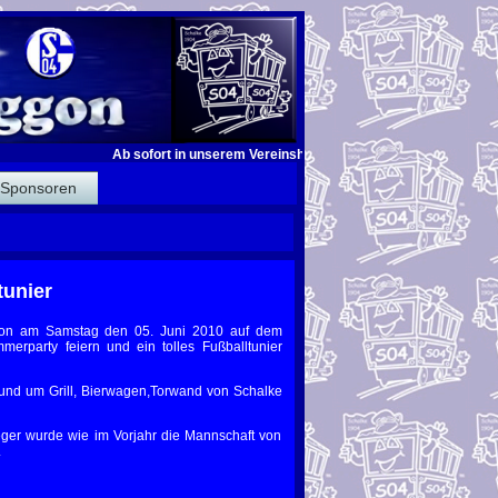
Ab sofort in unserem Vereinsheim für jeden Gast ! Bei jedem Tor
Sponsoren
tunier
gon am Samstag den 05. Juni 2010 auf dem
erparty feiern und ein tolles Fußballtunier
rund um Grill, Bierwagen,Torwand von Schalke
ger wurde wie im Vorjahr die Mannschaft von
.