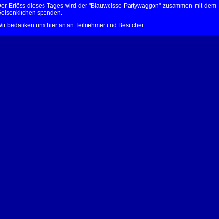
er Erlöss dieses Tages wird der "Blauweisse Partywaggon" zusammen mit dem Fa
elsenkirchen spenden.
ir bedanken uns hier an an Teilnehmer und Besucher.