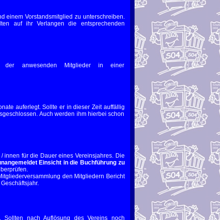
und einem Vorstandsmitglied zu unterschreiben.
halten auf ihr Verlangen die entsprechenden
it der anwesenden Mitglieder in einer
te auferlegt. Sollte er in dieser Zeit auffällig
usgeschlossen. Auch werden ihm hierbei schon
/ innen für die Dauer eines Vereinsjahres. Die
unangemeldet Einsicht in die Buchführung zu
berprüfen.
itgliederversammlung den Mitgliedern Bericht
 Geschäftsjahr.
. Sollten nach Auflösung des Vereins noch