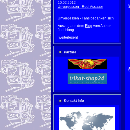
10.02.2012
Unvergessen - Rudi Assauer
Unvergessen - Fans bedanken sich
Auszug aus dem
Blog
vom Author
Joel Hong
[
weiterlesen
]
Partner
Kontakt Info