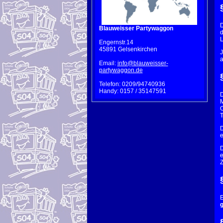
D
Blauweisser Partywaggon
d
L
Engernstr.14
45891 Gelsenkirchen
J
a
Email:
info@blauweisser-
partywaggon.de
Telefon: 0209/94740936
Handy: 0157 / 35147591
D
M
O
T
D
e
D
e
Z
E