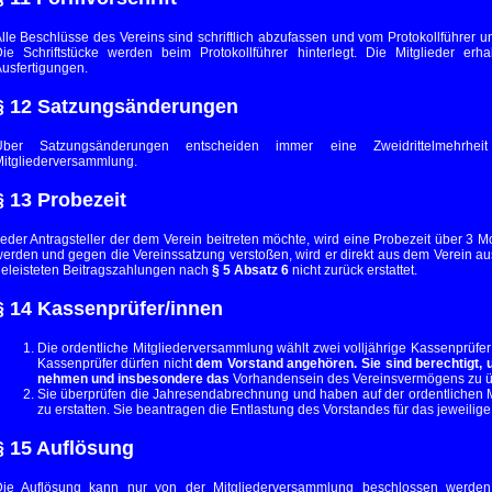
lle Beschlüsse des Vereins sind schriftlich abzufassen und vom Protokollführer 
ie Schriftstücke werden beim Protokollführer hinterlegt. Die Mitglieder er
usfertigungen.
§ 12 Satzungsänderungen
Über Satzungsänderungen entscheiden immer eine Zweidrittelmehrhe
itgliederversammlung.
§ 13 Probezeit
eder Antragsteller der dem Verein beitreten möchte, wird eine Probezeit über 3 Mona
erden und gegen die Vereinssatzung verstoßen, wird er direkt aus dem Verein a
eleisteten Beitragszahlungen nach
§ 5 Absatz 6
nicht zurück erstattet.
§ 14 Kassenprüfer/innen
Die ordentliche Mitgliederversammlung wählt zwei volljährige Kassenprüfer 
Kassenprüfer dürfen nicht
dem Vorstand angehören. Sie sind berechtigt, 
nehmen und insbesondere das
Vorhandensein des Vereinsvermögens zu ü
Sie überprüfen die Jahresendabrechnung und haben auf der ordentlichen M
zu erstatten. Sie beantragen die Entlastung des Vorstandes für das jeweilige
§ 15 Auflösung
ie Auflösung kann nur von der Mitgliederversammlung beschlossen werden