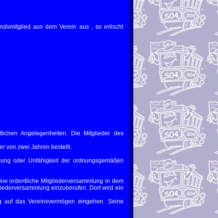
ndsmitglied aus dem Verein aus , so erlischt
htlichen Angelegenheiten. Die Mitglieder des
r von zwei Jahren bestellt.
etzung oder Unfähigkeit der ordnungsgemäßen
eine ordentliche Mitgliederversammlung in dem
gliederversammlung einzuberufen. Dort wird ein
ng auf das Vereinsvermögen eingehen. Seine