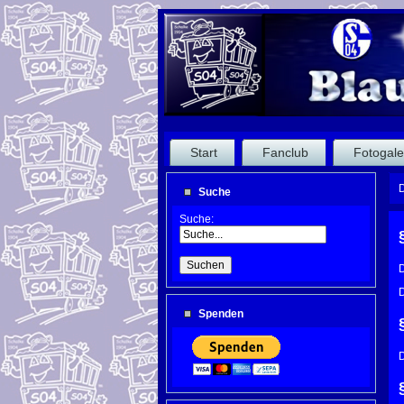
Start
Fanclub
Fotogale
D
Suche
Suche:
D
D
Spenden
D