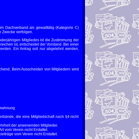
m Dachverband als gewalttätig (Kategorie C)
e Zwecke verfolgen.
derjährigen Mitgliedes ist die Zustimmung der
reichen ist, entscheidet der Vorstand .Bei einer
werden. Ein Antrag soll nur abgelehnt werden,
eichend. Beim Ausscheiden von Mitgliedern wird
Abmahnung
rbände, die eine Mitgliedschaft nach §4 nicht
hrheit der anwesenden Mitglieder.
t vom Verein nicht Erstattet.
eiträge vom Verein nicht Erstattet.