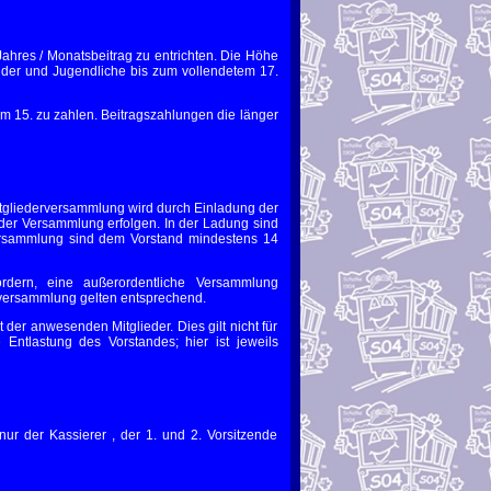
Jahres / Monatsbeitrag zu entrichten. Die Höhe
inder und Jugendliche bis zum vollendetem 17.
um 15. zu zahlen. Beitragszahlungen die länger
Mitgliederversammlung wird durch Einladung der
der Versammlung erfolgen. In der Ladung sind
ersammlung sind dem Vorstand mindestens 14
fordern, eine außerordentliche Versammlung
rversammlung gelten entsprechend.
er anwesenden Mitglieder. Dies gilt nicht für
ntlastung des Vorstandes; hier ist jeweils
ur der Kassierer , der 1. und 2. Vorsitzende