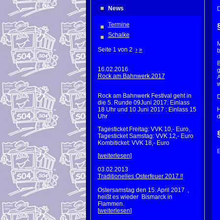
News
D
Termine
Schalke
M
Seite 1 von 2
›
»
b
B
16.02.2016
g
Rock am Bahnwerk 2017
A
w
Rock am Bahnwerk Festival geht in
D
die 5. Runde 09Juni 2017: Einlass
18 Uhr und 10 Juni 2017 : Einlass 15
H
Uhr
d
Tagesticket Freitag: VVK 10,- Euro,
Tagesticket Samstag: VVK 12,- Euro
Kombiticket: VVK 18,- Euro
E
[
weiterlesen
]
03.02.2013
Traditionelles Osterfeuer 2017 !!
Ostersamstag den 15. April 2017 ,
heißt es wieder Bismarck in
Flammen.
[
weiterlesen
]