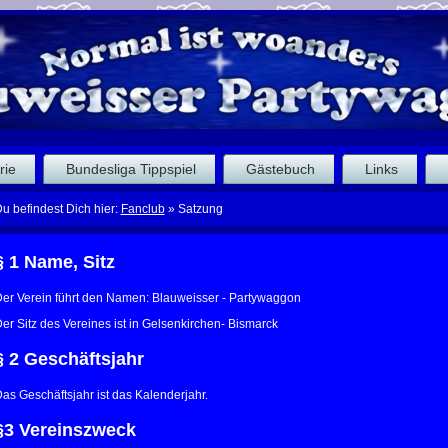
rie
Bundesliga Tippspiel
Gästebuch
Links
u befindest Dich hier:
Fanclub
»
Satzung
§ 1 Name, Sitz
er Verein führt den Namen: Blauweisser - Partywaggon
er Sitz des Vereines ist in Gelsenkirchen- Bismarck
§ 2 Geschäftsjahr
as Geschäftsjahr ist das Kalenderjahr.
§3 Vereinszweck