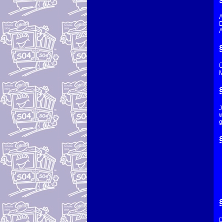
A
D
A
M
J
w
g
D