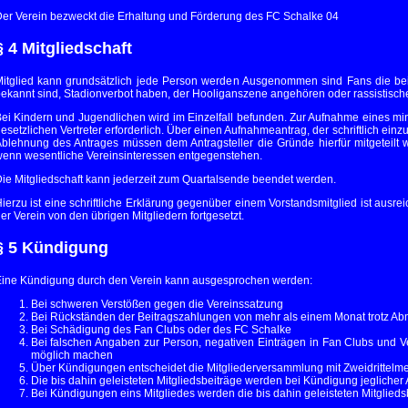
er Verein bezweckt die Erhaltung und Förderung des FC Schalke 04
§ 4 Mitgliedschaft
itglied kann grundsätzlich jede Person werden Ausgenommen sind Fans die bei
ekannt sind, Stadionverbot haben, der Hooliganszene angehören oder rassistisch
ei Kindern und Jugendlichen wird im Einzelfall befunden. Zur Aufnahme eines min
esetzlichen Vertreter erforderlich. Über einen Aufnahmeantrag, der schriftlich einzu
blehnung des Antrages müssen dem Antragsteller die Gründe hierfür mitgeteilt 
enn wesentliche Vereinsinteressen entgegenstehen.
ie Mitgliedschaft kann jederzeit zum Quartalsende beendet werden.
ierzu ist eine schriftliche Erklärung gegenüber einem Vorstandsmitglied ist ausr
er Verein von den übrigen Mitgliedern fortgesetzt.
§ 5 Kündigung
ine Kündigung durch den Verein kann ausgesprochen werden:
Bei schweren Verstößen gegen die Vereinssatzung
Bei Rückständen der Beitragszahlungen von mehr als einem Monat trotz 
Bei Schädigung des Fan Clubs oder des FC Schalke
Bei falschen Angaben zur Person, negativen Einträgen in Fan Clubs und Ve
möglich machen
Über Kündigungen entscheidet die Mitgliederversammlung mit Zweidrittelme
Die bis dahin geleisteten Mitgliedsbeiträge werden bei Kündigung jeglicher Ar
Bei Kündigungen eins Mitgliedes werden die bis dahin geleisteten Mitgliedsb