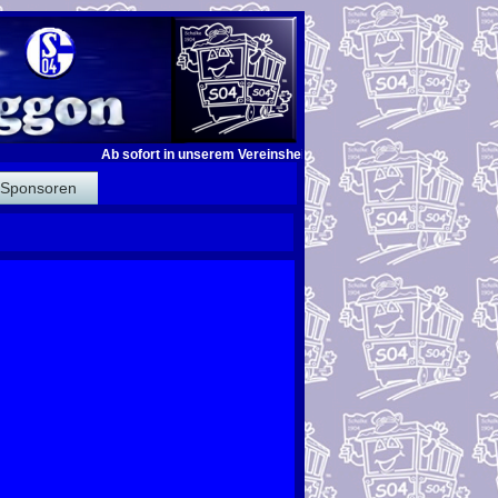
Ab sofort in unserem Vereinsheim für jeden Gast ! Bei jedem Tor un
Sponsoren