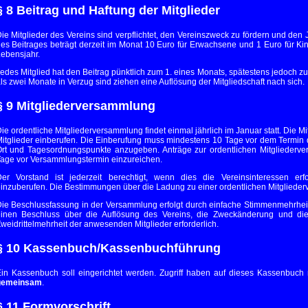
§ 8 Beitrag und Haftung der Mitglieder
ie Mitglieder des Vereins sind verpflichtet, den Vereinszweck zu fördern und den 
es Beitrages beträgt derzeit im Monat 10 Euro für Erwachsene und 1 Euro für K
ebensjahr.
edes Mitglied hat den Beitrag pünktlich zum 1. eines Monats, spätestens jedoch z
ls zwei Monate in Verzug sind ziehen eine Auflösung der Mitgliedschaft nach sich.
§ 9 Mitgliederversammlung
ie ordentliche Mitgliederversammlung findet einmal jährlich im Januar statt. Die 
itglieder einberufen. Die Einberufung muss mindestens 10 Tage vor dem Termin 
rt und Tagesordnungspunkte anzugeben. Anträge zur ordentlichen Mitgliederv
age vor Versammlungstermin einzureichen.
er Vorstand ist jederzeit berechtigt, wenn dies die Vereinsinteressen er
inzuberufen. Die Bestimmungen über die Ladung zu einer ordentlichen Mitgliede
ie Beschlussfassung in der Versammlung erfolgt durch einfache Stimmenmehrheit d
inen Beschluss über die Auflösung des Vereins, die Zweckänderung und die E
weidrittelmehrheit der anwesenden Mitglieder erforderlich.
§ 10 Kassenbuch/Kassenbuchführung
in Kassenbuch soll eingerichtet werden. Zugriff haben auf dieses Kassenbuch n
gemeinsam
.
§ 11 Formvorschrift